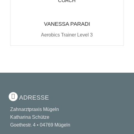
COACH
VANESSA PARADI
Aerobics Trainer Level 3
ADRESSE
Zahnarztpraxis Mügeln
Katharina Schütze
Goethestr. 4 • 04769 Mügeln