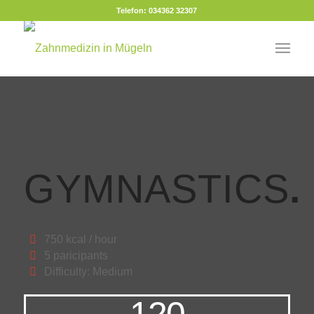
Telefon: 034362 32307
GYMNASTICS
.
750 kcal / hour
5 paricipants
Difficulty: Medium
120